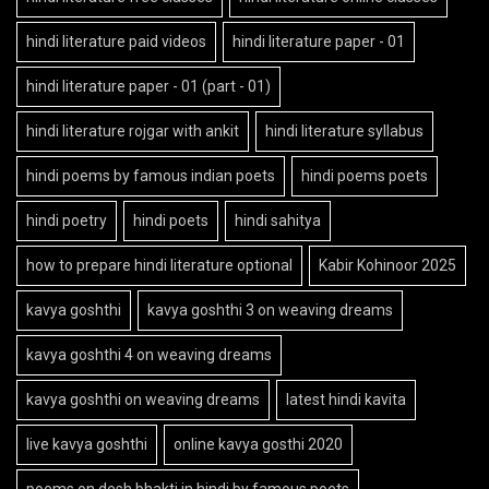
hindi literature paid videos
hindi literature paper - 01
hindi literature paper - 01 (part - 01)
hindi literature rojgar with ankit
hindi literature syllabus
hindi poems by famous indian poets
hindi poems poets
hindi poetry
hindi poets
hindi sahitya
how to prepare hindi literature optional
Kabir Kohinoor 2025
kavya goshthi
kavya goshthi 3 on weaving dreams
kavya goshthi 4 on weaving dreams
kavya goshthi on weaving dreams
latest hindi kavita
live kavya goshthi
online kavya gosthi 2020
poems on desh bhakti in hindi by famous poets