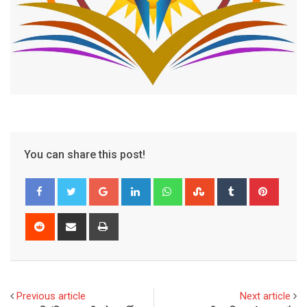
You can share this post!
Google+
LinkedIn
Whatsapp
StumbleUpon
Tumblr
Pinter
Reddit
Share
Print
via
Email
Previous article
Next article