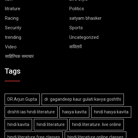
litrature
Politics
Racing
satyam bhasker
Security
Sports
trending
Uncategorized
Video
कवितायें
साहित्यिक समाचार
Tags
DR.Arjun Gupta
dr. gagandeep kaur gulati kavya goshthi
drishti ias hindi literature
hasya kavita
hindi hasya kavita
hindi kavita
hindi literature
hindi literature. live online
hindi literature free classes
hindi literature online classes