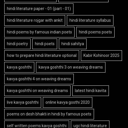
hindi literature paper - 01 (part - 01)
hindi literature rojgar with ankit
hindi literature syllabus
hindi poems by famous indian poets
hindi poems poets
hindi poetry
hindi poets
hindi sahitya
how to prepare hindi literature optional
Kabir Kohinoor 2025
kavya goshthi
kavya goshthi 3 on weaving dreams
kavya goshthi 4 on weaving dreams
kavya goshthi on weaving dreams
latest hindi kavita
live kavya goshthi
online kavya gosthi 2020
poems on desh bhakti in hindi by famous poets
self written poems kavya goshthi
ugc hindi literature