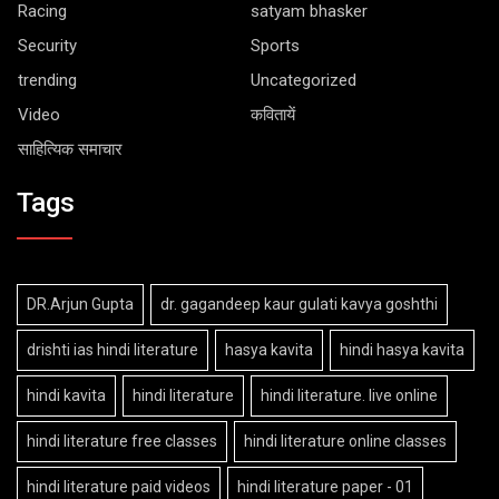
Racing
satyam bhasker
Security
Sports
trending
Uncategorized
Video
कवितायें
साहित्यिक समाचार
Tags
DR.Arjun Gupta
dr. gagandeep kaur gulati kavya goshthi
drishti ias hindi literature
hasya kavita
hindi hasya kavita
hindi kavita
hindi literature
hindi literature. live online
hindi literature free classes
hindi literature online classes
hindi literature paid videos
hindi literature paper - 01