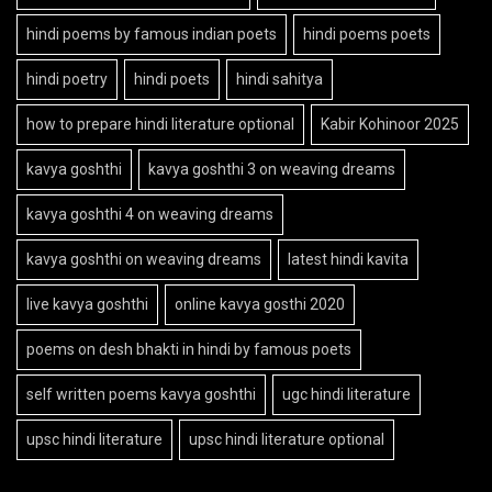
hindi poems by famous indian poets
hindi poems poets
hindi poetry
hindi poets
hindi sahitya
how to prepare hindi literature optional
Kabir Kohinoor 2025
kavya goshthi
kavya goshthi 3 on weaving dreams
kavya goshthi 4 on weaving dreams
kavya goshthi on weaving dreams
latest hindi kavita
live kavya goshthi
online kavya gosthi 2020
poems on desh bhakti in hindi by famous poets
self written poems kavya goshthi
ugc hindi literature
upsc hindi literature
upsc hindi literature optional