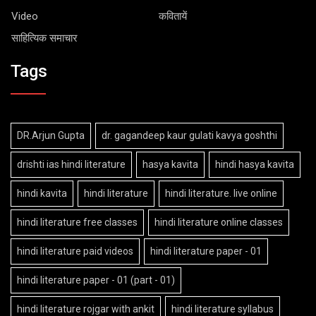
Video
कवितायें
साहित्यिक समाचार
Tags
DR.Arjun Gupta
dr. gagandeep kaur gulati kavya goshthi
drishti ias hindi literature
hasya kavita
hindi hasya kavita
hindi kavita
hindi literature
hindi literature. live online
hindi literature free classes
hindi literature online classes
hindi literature paid videos
hindi literature paper - 01
hindi literature paper - 01 (part - 01)
hindi literature rojgar with ankit
hindi literature syllabus