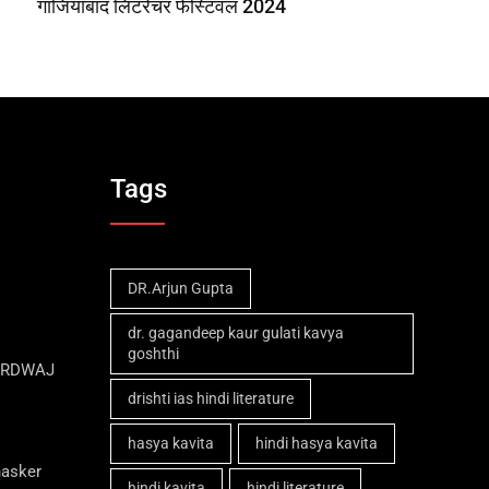
गाजियाबाद लिटरेचर फेस्टिवल 2024
Tags
DR.Arjun Gupta
dr. gagandeep kaur gulati kavya
goshthi
ARDWAJ
drishti ias hindi literature
hasya kavita
hindi hasya kavita
hasker
hindi kavita
hindi literature