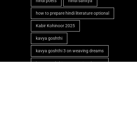
hindi poets
hindi sahitya
how to prepare hindi literature optional
Kabir Kohinoor 2025
kavya goshthi
kavya goshthi 3 on weaving dreams
kavya goshthi 4 on weaving dreams
kavya goshthi on weaving dreams
latest hindi kavita
live kavya goshthi
online kavya gosthi 2020
poems on desh bhakti in hindi by
famous poets