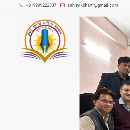
+919999222337
sahityikbharti@gmail.com