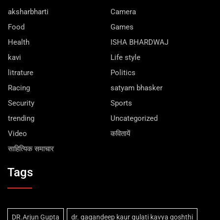
aksharbharti
Camera
Food
Games
Health
ISHA BHARDWAJ
kavi
Life style
litrature
Politics
Racing
satyam bhasker
Security
Sports
trending
Uncategorized
Video
कवितायें
साहित्यिक समाचार
Tags
DR.Arjun Gupta
dr. gagandeep kaur gulati kavya goshthi