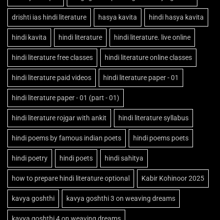
drishti ias hindi literature
hasya kavita
hindi hasya kavita
hindi kavita
hindi literature
hindi literature. live online
hindi literature free classes
hindi literature online classes
hindi literature paid videos
hindi literature paper - 01
hindi literature paper - 01 (part - 01)
hindi literature rojgar with ankit
hindi literature syllabus
hindi poems by famous indian poets
hindi poems poets
hindi poetry
hindi poets
hindi sahitya
how to prepare hindi literature optional
Kabir Kohinoor 2025
kavya goshthi
kavya goshthi 3 on weaving dreams
kavya goshthi 4 on weaving dreams