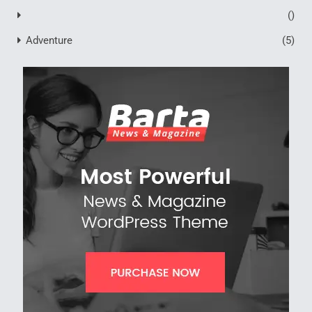
()
Adventure
(5)